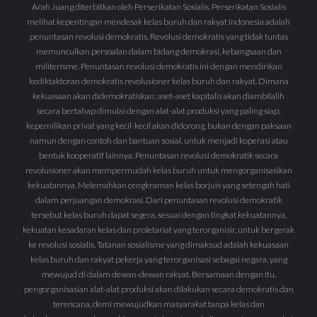
Arah Juang diterbitkan oleh Perserikatan Sosialis. Perserikatan Sosialis
melihat kepentingan mendesak kelas buruh dan rakyat Indonesia adalah
penuntasan revolusi demokratis. Revolusi demokratis yang tidak tuntas
memunculkan persoalan dalam bidang demokrasi, kebangsaan dan
militerisme. Penuntasan revolusi demokratis ini dengan mendirikan
kediktaktoran demokratis revolusioner kelas buruh dan rakyat. Dimana
kekuasaan akan didemokratiskan; aset-aset kapitalis akan diambilalih
secara bertahap dimulai dengan alat-alat produksi yang paling siap;
kepemilikan privat yang kecil-kecil akan didorong, bukan dengan paksaan
namun dengan contoh dan bantuan sosial, untuk menjadi koperasi atau
bentuk kooperatif lainnya. Penuntasan revolusi demokratik secara
revolusioner akan mempermudah kelas buruh untuk mengorganisasikan
kekuatannya. Melemahkan cengkraman kelas borjuis yang setengah hati
dalam perjuangan demokrasi. Dari penuntasan revolusi demokratik
tersebut kelas buruh dapat segera, sesuai dengan tingkat kekuatannya,
kekuatan kesadaran kelas dan proletariat yang terorganisir, untuk bergerak
ke revolusi sosialis. Tatanan sosialisme yang dimaksud adalah kekuasaan
kelas buruh dan rakyat pekerja yang terorganisasi sebagai negara, yang
mewujud di dalam dewan-dewan rakyat. Bersamaan dengan itu,
pengorganisasian alat-alat produksi akan dilakukan secara demokratis dan
terencana, demi mewujudkan masyarakat tanpa kelas dan