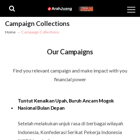
Skip
Skip
to
to
navigation
content
Campaign Collections
Home
Campaign Collections
Our Campaigns
Find you relevant campaign and make impact with you
financial power
Tuntut Kenaikan Upah, Buruh Ancam Mogok
Nasional Bulan Depan
Setelah melakukan unjuk rasa di berbagai wilayah
Indonesia, Konfederasi Serikat Pekerja Indonesia